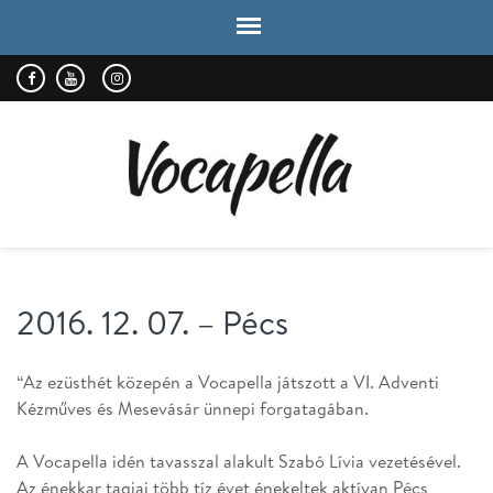
VOCAPELLA
kórus
2016. 12. 07. – Pécs
“Az ezüsthét közepén a Vocapella játszott a VI. Adventi
Kézműves és Mesevásár ünnepi forgatagában.
A Vocapella idén tavasszal alakult Szabó Lívia vezetésével.
Az énekkar tagjai több tíz évet énekeltek aktívan Pécs