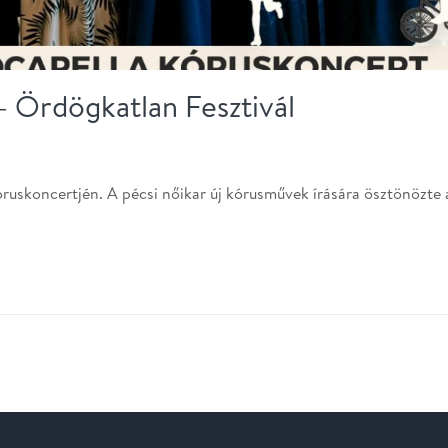
– Ördögkatlan Fesztivál
óruskoncertjén. A pécsi nőikar új kórusművek írására ösztönözte 