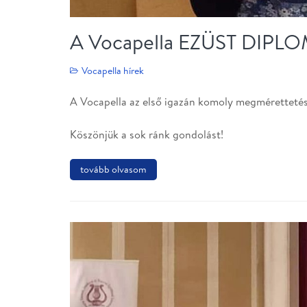
A Vocapella EZÜST DIPLOM
Vocapella hírek
A Vocapella az első igazán komoly megmérettet
Köszönjük a sok ránk gondolást!
tovább olvasom