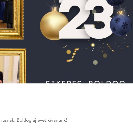
rusnak. Boldog új évet kívánunk!