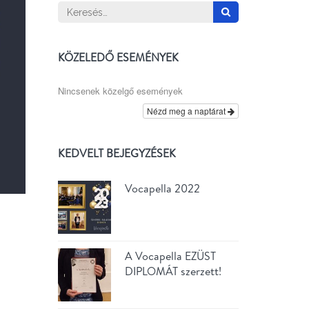
Keresés:
KÖZELEDŐ ESEMÉNYEK
Nincsenek közelgő események
Nézd meg a naptárat
KEDVELT BEJEGYZÉSEK
Vocapella 2022
A Vocapella EZÜST
DIPLOMÁT szerzett!