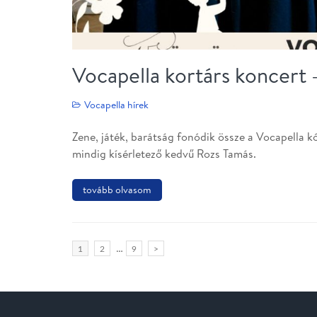
Vocapella kortárs koncert 
Vocapella hírek
Zene, játék, barátság fonódik össze a Vocapella k
mindig kísérletező kedvű Rozs Tamás.
tovább olvasom
Bejegyzés
…
Page
1
Page
2
Page
9
>
navigáció