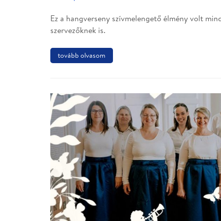
Ez a hangverseny szívmelengető élmény volt mind
szervezőknek is.
tovább olvasom