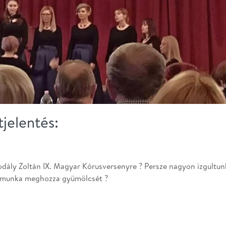
tjelentés:
odály Zoltán IX. Magyar Kórusversenyre ? Persze nagyon izgultun
y munka meghozza gyümölcsét ?