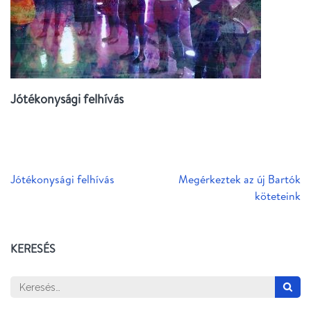
Jótékonysági felhívás
Bejegyzés
Jótékonysági felhívás
Megérkeztek az új Bartók
navigáció
köteteink
KERESÉS
Keresés: