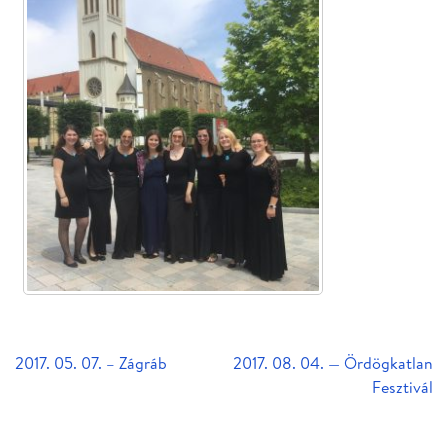
Bejegyzés
2017. 05. 07. – Zágráb
2017. 08. 04. — Ördögkatlan
navigáció
Fesztivál