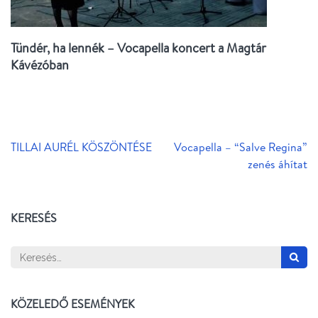
Tündér, ha lennék – Vocapella koncert a Magtár
Kávézóban
Bejegyzés
TILLAI AURÉL KÖSZÖNTÉSE
Vocapella – “Salve Regina”
navigáció
zenés áhítat
KERESÉS
Keresés:
KÖZELEDŐ ESEMÉNYEK