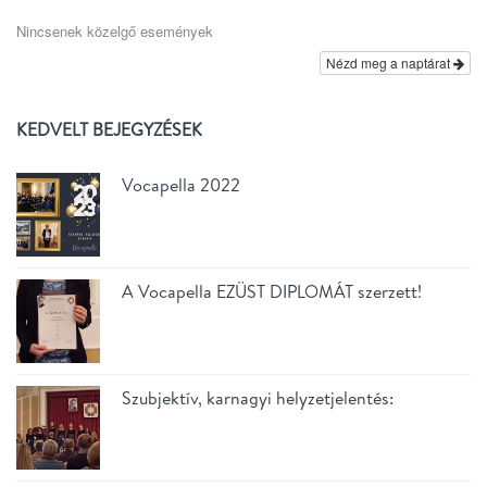
Nincsenek közelgő események
Nézd meg a naptárat
KEDVELT BEJEGYZÉSEK
Vocapella 2022
A Vocapella EZÜST DIPLOMÁT szerzett!
Szubjektív, karnagyi helyzetjelentés: