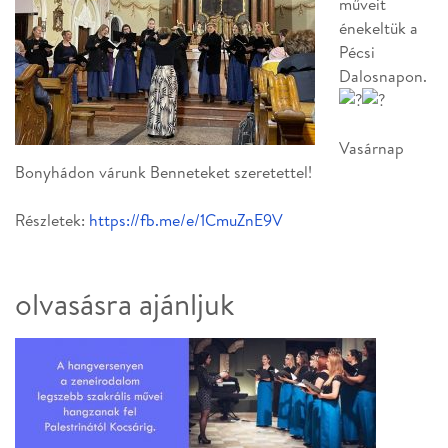
műveit
énekeltük a
Pécsi
Dalosnapon.
Vasárnap
Bonyhádon várunk Benneteket szeretettel!
Részletek:
https://fb.me/e/1CmuZnE9V
olvasásra ajánljuk