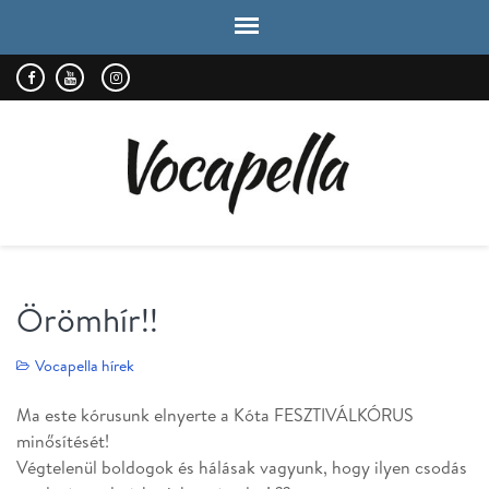
VOCAPELLA
kórus
Örömhír!!
Vocapella hírek
Ma este kórusunk elnyerte a Kóta FESZTIVÁLKÓRUS
minősítését!
Végtelenül boldogok és hálásak vagyunk, hogy ilyen csodás