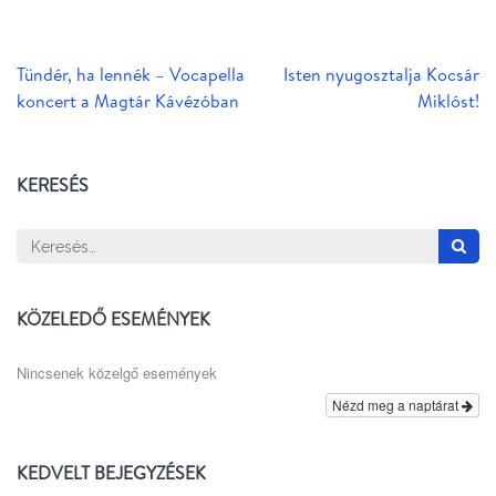
Bejegyzés
Tündér, ha lennék – Vocapella
Isten nyugosztalja Kocsár
navigáció
koncert a Magtár Kávézóban
Miklóst!
KERESÉS
Keresés:
KÖZELEDŐ ESEMÉNYEK
Nincsenek közelgő események
Nézd meg a naptárat
KEDVELT BEJEGYZÉSEK