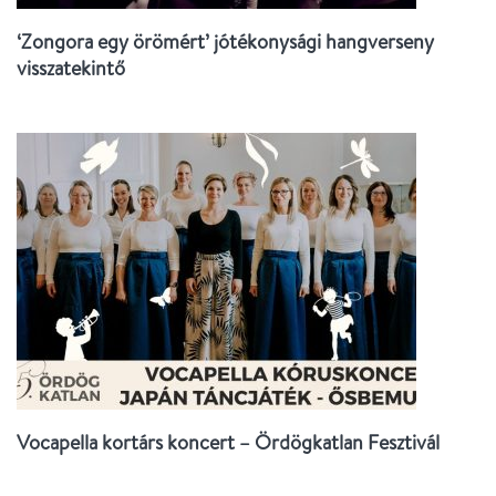
‘Zongora egy örömért’ jótékonysági hangverseny
visszatekintő
Vocapella kortárs koncert – Ördögkatlan Fesztivál