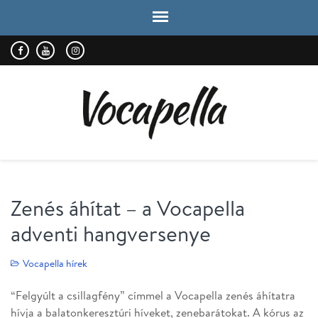
VOCAPELLA
kórus
Zenés áhítat – a Vocapella
adventi hangversenye
Vocapella hírek
“Felgyúlt a csillagfény” címmel a Vocapella zenés áhítatra
hívja a balatonkeresztúri híveket, zenebarátokat. A kórus az