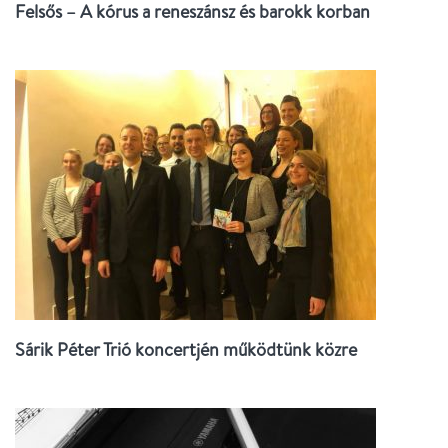
Felsős – A kórus a reneszánsz és barokk korban
Sárik Péter Trió koncertjén működtünk közre