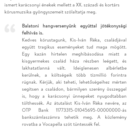
ismert karácsonyi énekek mellett a XX. századi és kortárs
kórusmuzsika gyöngyszemeit szólaltatja meg.
Balatoni hangversenyünk egyúttal jótékonysági
felhívás is.
Kedves kórustagunk, Kis-Iván Réka, családjával
együtt tragikus eseményeket tud maga mögött.
Egy kazán hirtelen meghibásodása miatt a
kisgyermekes család háza részben leégett, és
lakhatatlanná vált. Ideiglenesen albérletbe
kerülnek, a költségeik több tízmillió forintra
rúgnak. Kérjük, aki teheti, lehetőségeihez mérten
segítsen a családon, bármilyen szerény összeggel
is, hogy a karácsonyi ünnepeket nyugodtabban
tölthessék. Az átutalást Kis-Iván Réka nevére, az
OTP Bank 11773315-01045695-00000000-ás
bankszámlaszámra tehetik meg. A közlemény
rovatba a Vocapella szót tüntessék fel.